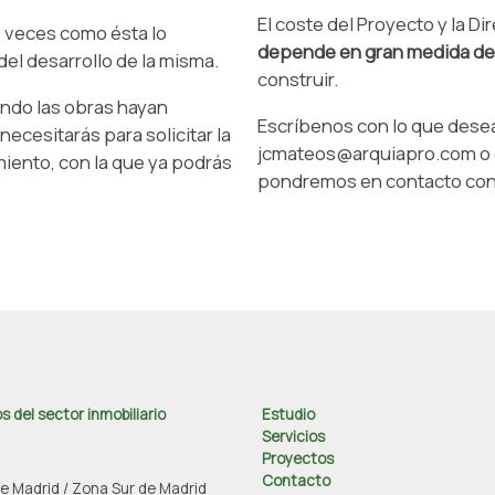
El coste del Proyecto y la D
s veces como ésta lo
depende en gran medida del
el desarrollo de la misma.
construir.
ando las obras hayan
Escríbenos con lo que desea
cesitarás para solicitar la
jcmateos@arquiapro.com o d
miento, con la que ya podrás
pondremos en contacto con
s del sector inmobiliario
Estudio
Servicios
Proyectos
Contacto
de Madrid / Zona Sur de Madrid