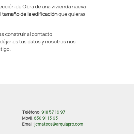
irección de Obra de una vivienda nueva
 tamaño de la edificación
que quieras
s construir al contacto
éjanos tus datos y nosotros nos
tigo.
Teléfono:
918 57 16 97
Móvil
:
630 91 13 93
Email:
jcmateos@arquiapro.com