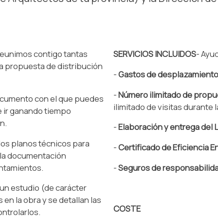
 reunimos contigo tantas
SERVICIOS INCLUIDOS
- Ayud
a propuesta de distribución
-
Gastos de desplazamient
-
Número ilimitado de propu
ocumento con el que puedes
ilimitado de visitas durante 
 e ir ganando tiempo
n.
-
Elaboración y entrega del L
los planos técnicos para
-
Certificado de Eficiencia E
a la documentación
ntamientos.
-
Seguros de responsabilidad
un estudio (de carácter
 en la obra y se detallan las
COSTE
ntrolarlos.