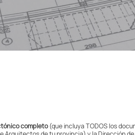
ctónico completo
(que incluya TODOS los docum
e Arquitectos de tu provincia) y la Dirección de